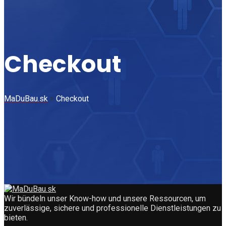
Checkout
MaDuBau.sk
>
Checkout
Wir bündeln unser Know-how und unsere Ressourcen, um
zuverlässige, sichere und professionelle Dienstleistungen zu
bieten.