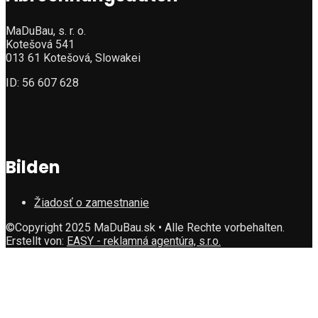
MaDuBau, s. r. o.
Kotešová 541
013 61 Kotešová, Slowakei
ID: 56 607 628
Bilden
Žiadosť o zamestnanie
©Copyright 2025 MaDuBau.sk • Alle Rechte vorbehalten.
Erstellt von:
EASY - reklamná agentúra, s.r.o.