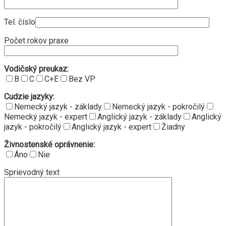
Tel. číslo
Počet rokov praxe
Vodičský preukaz:
B
C
C+E
Bez VP
Cudzie jazyky:
Nemecký jazyk - základy
Nemecký jazyk - pokročilý
Nemecký jazyk - expert
Anglický jazyk - základy
Anglický
jazyk - pokročilý
Anglický jazyk - expert
Žiadny
Živnostenské oprávnenie:
Áno
Nie
Sprievodný text