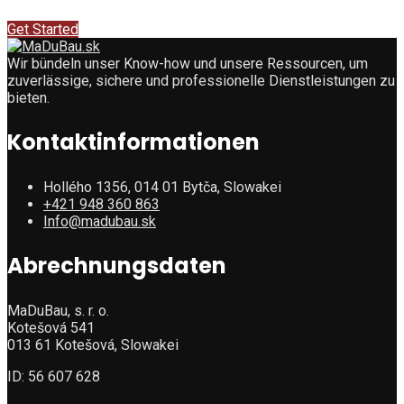
Get Started
Wir bündeln unser Know-how und unsere Ressourcen, um
zuverlässige, sichere und professionelle Dienstleistungen zu
bieten.
Kontaktinformationen
Hollého 1356, 014 01 Bytča, Slowakei
+421 948 360 863
Info@madubau.sk
Abrechnungsdaten
MaDuBau, s. r. o.
Kotešová 541
013 61 Kotešová, Slowakei
ID: 56 607 628