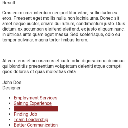
Result
Cras enim urna, interdum nec porttitor vitae, sollicitudin eu
eros. Praesent eget mollis nulla, non lacinia urna. Donec sit
amet neque auctor, ornare dui rutrum, condimentum justo. Duis
dictum, ex accumsan eleifend eleifend, ex justo aliquam nunc,
in ultrices ante quam eget massa. Sed scelerisque, odio eu
tempor pulvinar, magna tortor finibus lorem.
At vero eos et accusamus et iusto odio dignissimos ducimus
qui blanditiis praesentium voluptatum deleniti atque corrupti
quos dolores et quas molestias data.
John Doe
Designer
Employment Services
Gaining Experience
Technology Evaluation
Finding Job
Team Leadership
Better Communication