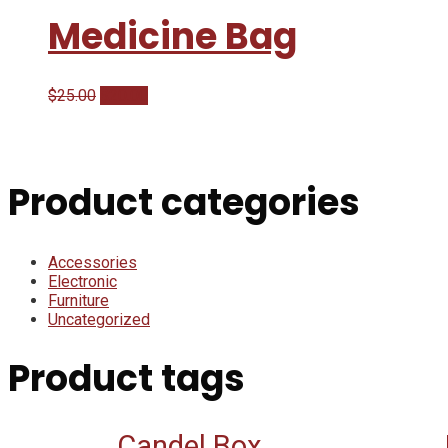
Medicine Bag
Pôvodná
Aktuálna
$
25.00
$
20.00
cena
cena
bola:
je:
$25.00.
$20.00.
Product categories
Accessories
Electronic
Furniture
Uncategorized
Product tags
Candel Box