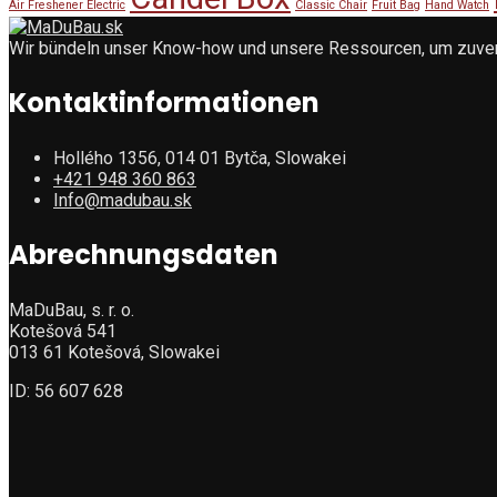
Air Freshener Electric
Classic Chair
Fruit Bag
Hand Watch
Wir bündeln unser Know-how und unsere Ressourcen, um zuverlä
Kontaktinformationen
Hollého 1356, 014 01 Bytča, Slowakei
+421 948 360 863
Info@madubau.sk
Abrechnungsdaten
MaDuBau, s. r. o.
Kotešová 541
013 61 Kotešová, Slowakei
ID: 56 607 628