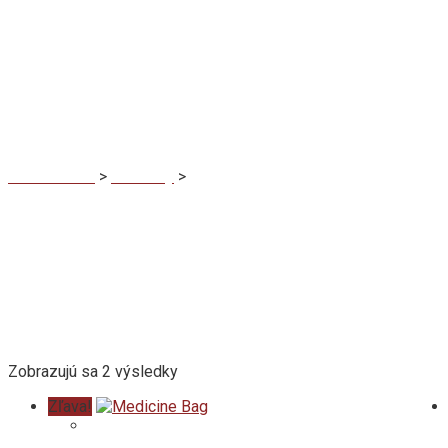
Medicine Bag
MaDuBau.sk
>
Produkty
>
Medicine Bag
Zobrazujú sa 2 výsledky
Zľava!