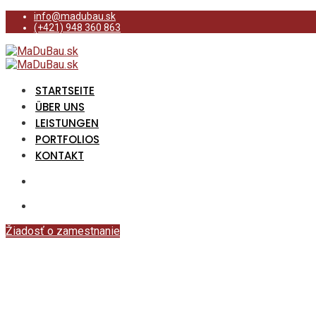
info@madubau.sk
(+421) 948 360 863
STARTSEITE
ÜBER UNS
LEISTUNGEN
PORTFOLIOS
KONTAKT
Žiadosť o zamestnanie