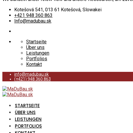
Kotešová 541, 013 61 Kotešová, Slowakei
+421 948 360 863
Info@madubau.sk
Startseite
Über uns
Leistungen
Portfolios
Kontakt
info@madubau.sk
(+421) 948 360 863
STARTSEITE
ÜBER UNS
LEISTUNGEN
PORTFOLIOS
KONTAKT