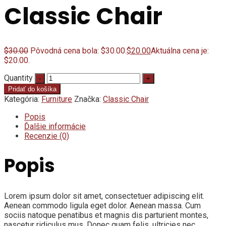
Classic Chair
$
30.00
Pôvodná cena bola: $30.00.
$
20.00
Aktuálna cena je:
$20.00.
Quantity
Pridať do košíka
Kategória:
Furniture
Značka:
Classic Chair
Popis
Ďalšie informácie
Recenzie (0)
Popis
Lorem ipsum dolor sit amet, consectetuer adipiscing elit.
Aenean commodo ligula eget dolor. Aenean massa. Cum
sociis natoque penatibus et magnis dis parturient montes,
nascetur ridiculus mus. Donec quam felis, ultricies nec,